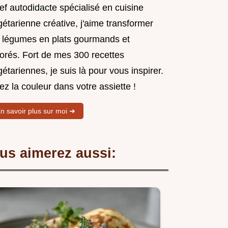
ef autodidacte spécialisé en cuisine
étarienne créative, j'aime transformer
s légumes en plats gourmands et
lorés. Fort de mes 300 recettes
étariennes, je suis là pour vous inspirer.
z la couleur dans votre assiette !
n savoir plus sur moi ➜
us aimerez aussi: