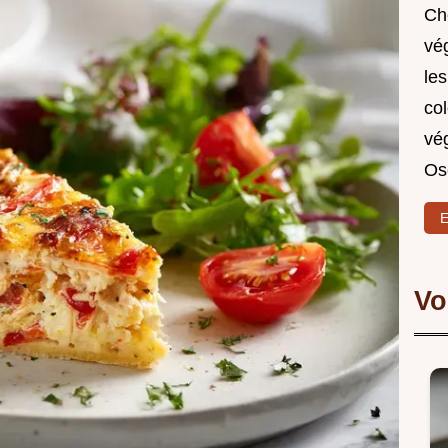
Ch
vég
le
co
vég
Ose
E
Vo