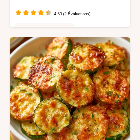
4.50 (2 Évaluations)
Cuisine Saine & Équilibrée
Les Courgettes au air fryer restent fermes et
dorées. Retrouvez le topo sur la recette
pour réussir la cuisson. Prêt en seulement
25 minutes.