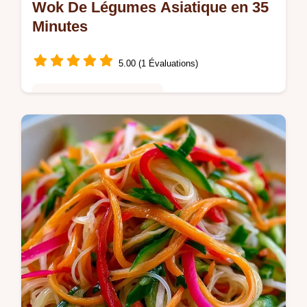
Wok De Légumes Asiatique en 35
Minutes
5.00 (1 Évaluations)
Cuisine Saine & Équilibrée
Saisissez les ingrédients à feu vif pour ce
Wok de légumes. Profitez de nos conseils
sur le choix des légumes pour un repas prêt
en 35 minutes.