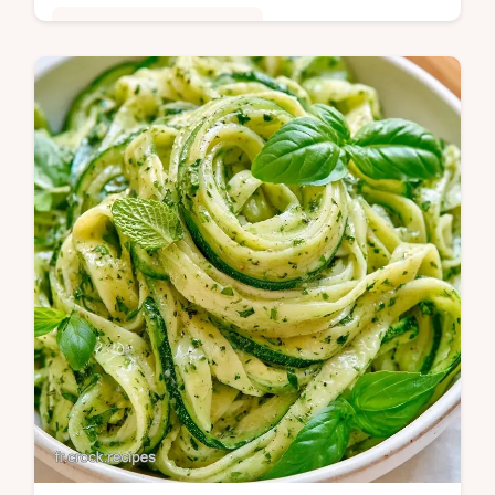
Cuisine Saine & Équilibrée
Moelleux et savoureux, le Pancake à la
courgette est un délice. Ce guide inclut un
tableau détaillé sur le rôle de chaque
ingrédient. Idéal pour un brunch sain.