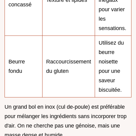
Texture et lipides
inégaux
concassé
pour varier
les
sensations.
Utilisez du
beurre
Beurre
Raccourcissement
noisette
fondu
du gluten
pour une
saveur
biscuitée.
Un grand bol en inox (cul de-poule) est préférable
pour mélanger les ingrédients sans incorporer trop
d'air. On ne cherche pas une génoise, mais une
masse dense et humide.